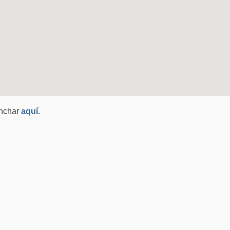
inchar
aquí
.