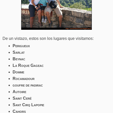
De un vistazo, estos son los lugares que visitamos:
Perigueux
Sarlat
Beynac
La Roque Gageac
Domme
Rocamadour
goufre de padirac
Autoire
Saint Ceré
Sant Cirq Lapopie
Cahors