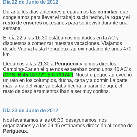
Día 22 de Junio de 2012
Durante los días anteriores preparamos las
comidas
, que
congelamos para llevar el trabajo sucio hecho, la
ropa
y el
resto de enseres
necesarios para sobrevivir durante una
semana.
El día 22 a las 16:30 estábamos montados en la AC y
dispuestos a comenzar nuestras vacaciones. Viajamos
desde Vitoria hasta Perigueux, aproximadamente unos 470
km.
Llegamos a las 21:30 a
Perigueux
y fuimos directos
Camping-Car en el que nos esperaban como unos 40 AC’s
(GPS: N 45.18772°, E 0.73074°)
. Nuestro peque aprovechó
un rato en los columpios, ducha, cena y a dormir. La parte
más larga del viaje ya estaba hecha, a partir de aquí, el
resto de desplazamientos iban a ser muy cortitos.
Día 23 de Junio de 2012
Nos levantamos a las 08:30, desayunamos, nos
organizamos y a las 09:45 estábamos dirección al centro de
Perigueux
.