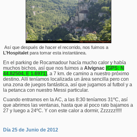
Así que después de hacer el recorrido, nos fuimos a
L’Hospitalet
para tomar esta instantánea.
En el parking de Rocamadour hacía mucho calor y había
muchos bichos, así que nos fuimos a
Alvignac
(GPS: N
44.82504, E 1.6971)
, a 7 km. de camino a nuestro próximo
destino. Allí teníamos localizada un área sencilla pero con
una zona de juegos fantástica, así que jugamos al futbol y a
la petanca con nuestro Messi particular.
Cuando entramos en la AC, a las 8:30 teníamos 31ºC, así
que abrimos las ventanas, hasta que al poco rato bajamos a
27 y luego a 24ºC. Y con este calor a dormir, Zzzzzz!!!!!
Día 25 de Junio de 2012