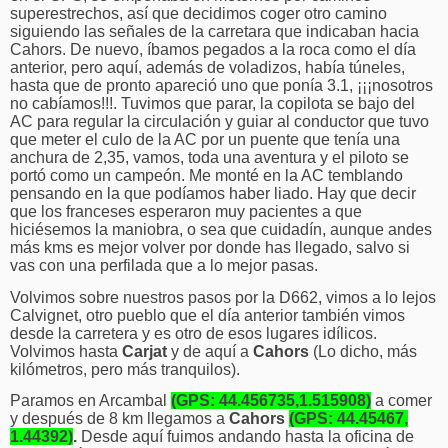
superestrechos, así que decidimos coger otro camino
siguiendo las señales de la carretara que indicaban hacia
Cahors. De nuevo, íbamos pegados a la roca como el día
anterior, pero aquí, además de voladizos, había túneles,
hasta que de pronto apareció uno que ponía 3.1, ¡¡¡nosotros
no cabíamos!!!. Tuvimos que parar, la copilota se bajo del
AC para regular la circulación y guiar al conductor que tuvo
que meter el culo de la AC por un puente que tenía una
anchura de 2,35, vamos, toda una aventura y el piloto se
portó como un campeón. Me monté en la AC temblando
pensando en la que podíamos haber liado. Hay que decir
que los franceses esperaron muy pacientes a que
hiciésemos la maniobra, o sea que cuidadín, aunque andes
más kms es mejor volver por donde has llegado, salvo si
vas con una perfilada que a lo mejor pasas.
Volvimos sobre nuestros pasos por la D662, vimos a lo lejos
Calvignet, otro pueblo que el día anterior también vimos
desde la carretera y es otro de esos lugares idílicos.
Volvimos hasta
Carjat
y de aquí a
Cahors
(Lo dicho, más
kilómetros, pero más tranquilos).
Paramos en Arcambal
(GPS: 44.456735,1.515908)
a comer
y después de 8 km llegamos a
Cahors
(GPS: 44.45467,
1.44392)
.
Desde aquí fuimos andando hasta la
oficina de