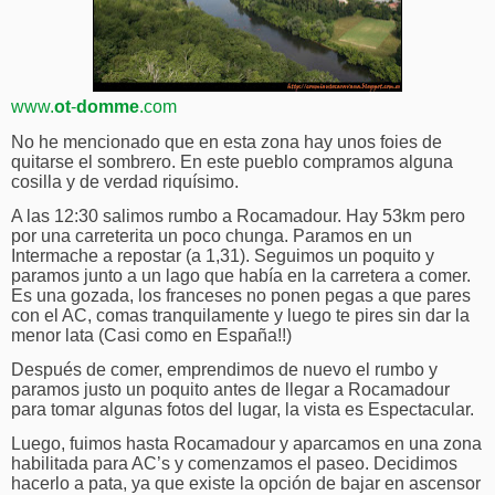
www.
ot
-
domme
.com
No he mencionado que en esta zona hay unos foies de
quitarse el sombrero. En este pueblo compramos alguna
cosilla y de verdad riquísimo.
A las 12:30 salimos rumbo a Rocamadour. Hay 53km pero
por una carreterita un poco chunga. Paramos en un
Intermache a repostar (a 1,31). Seguimos un poquito y
paramos junto a un lago que había en la carretera a comer.
Es una gozada, los franceses no ponen pegas a que pares
con el AC, comas tranquilamente y luego te pires sin dar la
menor lata (Casi como en España!!)
Después de comer, emprendimos de nuevo el rumbo y
paramos justo un poquito antes de llegar a Rocamadour
para tomar algunas fotos del lugar, la vista es Espectacular.
Luego, fuimos hasta Rocamadour y aparcamos en una zona
habilitada para AC’s y comenzamos el paseo. Decidimos
hacerlo a pata, ya que existe la opción de bajar en ascensor