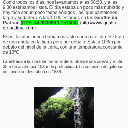
Como todos los días, nos levantamos a las 08:30, y a las
9:30 estábamos listos. El día estaba un poco más nublado y
hoy toca ser un poco “espeleólogos”, así que pantalones
largo y sudadera. A las 10:00 estamos en las
Gouffre de
Padirac
(GPS: 44.933696,1.751404)
. (
http://www.gouffre-
de-padirac.com
).
Espectacular, nunca habíamos visto nada parecido. Se trata
de una grieta en la tierra pero por debajo. Esta a 103m por
debajo del nivel de la tierra, con una temperatura constante
de 13ºC.
La entrada a la sima se formó al derrumbarse una cueva y mide
35m de ancho por 103m de profundidad. La sucesión de galerías
del fondo se descubrió en 1889.