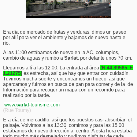
Era día de mercado de frutas y verduras, dimos un paseo
por allí para ver el ambiente y bajamos de nuevo hasta el
río.
A las 11:00 estábamos de nuevo en la AC, columpios,
cambio de aguas y rumbo a
Sarlat
, por delante unos 70 km.
Llegamos allí a las 12:00. La entrada al área
(N 44.89585, E
1.21275)
es estrecha, así que hay que entrar con cuidadín.
Tuvimos mucha suerte y encontramos un hueco, así que
aparcamos y fuimos en busca de pan para comer y de la
de
Información para recoger un mapa con un recorrido para
realizarlo por la tarde.
www.
sarlat
-tourisme.com
(Rue Toumy)
Era día de mercadillo, así que los puestos casi absorbían el
paisaje. Volvimos a las 13:30, comimos y para las 15:00
estábamos de nuevo dirección al centro. A esta hora estaba
todo mucho más despejado y pudimos disfrutar de cada