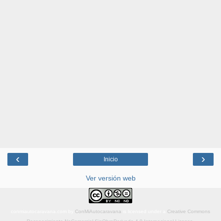
‹
›
Inicio
Ver versión web
conmiautocaravana.com
by
ConMiAutocaravana
is licensed under a
Creative Commons