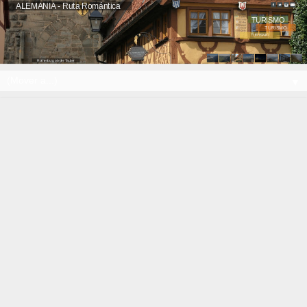
ALEMANIA - Ruta Romántica
TURISMO
TURISMO
TURISMO
Rothenburg ob der Tauber
▼