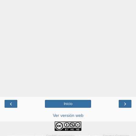
‹
›
Inicio
Ver versión web
conmiautocaravana.com
by
ConMiAutocaravana
is licensed under a
Creative Commons