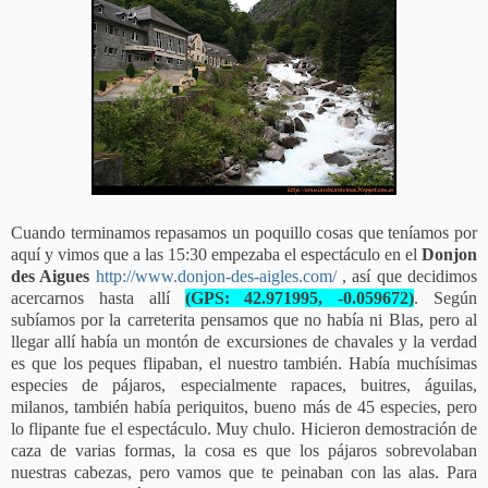
Cuando terminamos repasamos un poquillo cosas que teníamos por
aquí y vimos que a las 15:30 empezaba el espectáculo en el
Donjon
des Aigues
http://www.donjon-des-aigles.com/
, así que decidimos
acercarnos hasta allí
(GPS: 42.971995, -0.059672)
. Según
subíamos por la carreterita pensamos que no había ni Blas, pero al
llegar allí había un montón de excursiones de chavales y la verdad
es que los peques flipaban, el nuestro también. Había muchísimas
especies de pájaros, especialmente rapaces, buitres, águilas,
milanos, también había periquitos, bueno más de 45 especies, pero
lo flipante fue el espectáculo. Muy chulo. Hicieron demostración de
caza de varias formas, la cosa es que los pájaros sobrevolaban
nuestras cabezas, pero vamos que te peinaban con las alas. Para