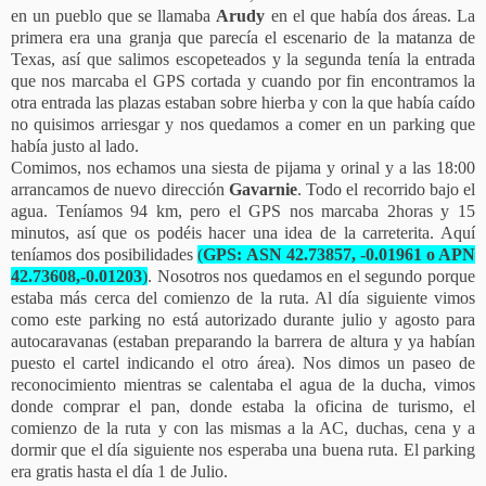
en un pueblo que se llamaba
Arudy
en el que había dos áreas. La
primera era una granja que parecía el escenario de la matanza de
Texas, así que salimos escopeteados y la segunda tenía la entrada
que nos marcaba el GPS cortada y cuando por fin encontramos la
otra entrada las plazas estaban sobre hierba y con la que había caído
no quisimos arriesgar y nos quedamos a comer en un parking que
había justo al lado.
Comimos, nos echamos una siesta de pijama y orinal y a las 18:00
arrancamos de nuevo dirección
Gavarnie
. Todo el recorrido bajo el
agua. Teníamos 94 km, pero el GPS nos marcaba 2horas y 15
minutos, así que os podéis hacer una idea de la carreterita. Aquí
teníamos dos posibilidades
(
GPS: ASN 42.73857, -0.01961 o APN
42.73608,-0.01203
)
. Nosotros nos quedamos en el segundo porque
estaba más cerca del comienzo de la ruta. Al día siguiente vimos
como este parking no está autorizado durante julio y agosto para
autocaravanas (estaban preparando la barrera de altura y ya habían
puesto el cartel indicando el otro área). Nos dimos un paseo de
reconocimiento mientras se calentaba el agua de la ducha, vimos
donde comprar el pan, donde estaba la oficina de turismo, el
comienzo de la ruta y con las mismas a la AC, duchas, cena y a
dormir que el día siguiente nos esperaba una buena ruta. El parking
era gratis hasta el día 1 de Julio.