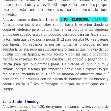
calor de cuidado y a las 16:00 empezó la tormenta, porque
eso sí, este año de tormentas hemos terminado bien
servidos.
Nos acercamos a dormir a
Laruns
(
GPS: 42.989290, -0.424679
)
.
Nuestra idea inicial era haber subido hasta la estación donde se
cogía el teleférico pero fue una buena idea porque al día siguiente
vimos que aquello estaba un poquillo desolado para las AC’s y con
la tormenta que cayó por la noche!!! El área costaba 6€ y se pagaba
con tarjeta. No sabemos si por las tormentas o porqué, no nos
admitía la tarjeta, pero un autocaravanero francés que nos vio dando
vueltas con las tarjetas, se nos acercó y con mi medio chapurreo
francés le expliqué lo que nos pasaba y se ofreció a pagar con su
tarjeta para que pudiéramos pasar. La verdad es que fue muy
amable, porque si tengo que empezar a dar vueltas a explicar lo que
me pasaba...menudo rollo. Había un montón de autocaravanas allí
para dormir. Dormimos con un runrun de tormenta de los buenos y
además en la AC los relámpagos te dejan un tembleque en el
cuerpo…
29 de Junio - Domingo
Nos levantamos a las 7:30, desayunos, vaciamos, water, compra de