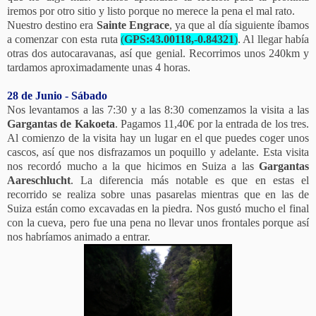
iremos por otro sitio y listo porque no merece la pena el mal rato.
Nuestro destino era
Sainte Engrace
, ya que al día siguiente íbamos
a comenzar con esta ruta
(
GPS:43.00118,-0.84321
)
. Al llegar había
otras dos autocaravanas, así que genial. Recorrimos unos 240km y
tardamos aproximadamente unas 4 horas.
28 de Junio - Sábado
Nos levantamos a las 7:30 y a las 8:30 comenzamos la visita a las
Gargantas de Kakoeta
. Pagamos 11,40€ por la entrada de los tres.
Al comienzo de la visita hay un lugar en el que puedes coger unos
cascos, así que nos disfrazamos un poquillo y adelante. Esta visita
nos recordó mucho a la que hicimos en Suiza a las
Gargantas
Aareschlucht
. La diferencia más notable es que en estas el
recorrido se realiza sobre unas pasarelas mientras que en las de
Suiza están como excavadas en la piedra. Nos gustó mucho el final
con la cueva, pero fue una pena no llevar unos frontales porque así
nos habríamos animado a entrar.