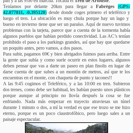
pan y a las 9:00 en marcha. Tocaba el
Tren de Artouste
.
Teníamos por delante 20km para llegar a
Fabrèges
(
GPS:
42.877811, -0.395120
)
desde donde coges primero el teleférico y
luego el tren. La ubicación es muy chula porque hay un lago y
bueno en invierno tiene que ser un paraíso. Aquí de nuevo tuvimos
problemas con la tarjeta, parece que a cuenta de la tormenta había
algunos pueblos que habían perdido conectividad. Las AC’s tenían
prohibido el paso a los parkings grandes, así que hay que quedarse
un poquito antes, pero vamos, a dos pasos.
Para subir, pagamos 69€ y bien abrigados fuimos para arriba. Entre
la gente que subía y como suele ocurrir en estos lugares, algunos
deben pensar que vas a darte un paseo en plan finolis en lugar de
darse cuenta de que subes a un montón de metros, así que te los
encuentras en el monte, con chaqueta de punto y tacones!!
A las 9:45 cogimos el Teleférico, y a las 10:00 en tren. Subieron
dos trenes, como debe ser habitual, les habían puesto unos plásticos
porque aunque al principio no llovía después la cosa se fue
enfriando. Nada más empezar en trayecto atraviesas un túnel
durante 1 minuto o dos, a mí la verdad es que ese trozo se me hizo
eterno, porque es un poco claustrofóbico, pero luego sales a un
paisaje espectacular.