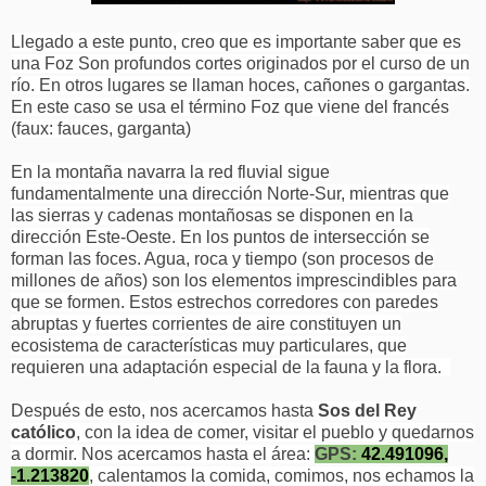
Llegado a este punto, creo que es importante saber que es
una Foz Son profundos cortes originados por el curso de un
río. En otros lugares se llaman hoces, cañones o gargantas.
En este caso se usa el término Foz que viene del francés
(faux: fauces, garganta)
En la montaña navarra la red fluvial sigue
fundamentalmente una dirección Norte-Sur, mientras que
las sierras y cadenas montañosas se disponen en la
dirección Este-Oeste. En los puntos de intersección se
forman las foces. Agua, roca y tiempo (son procesos de
millones de años) son los elementos imprescindibles para
que se formen.
Estos estrechos corredores con paredes
abruptas y fuertes corrientes de aire constituyen un
ecosistema de características muy particulares, que
requieren una adaptación especial de la fauna y la flora.
Después de esto, nos acercamos hasta
Sos del Rey
católico
, con la idea de comer, visitar el pueblo y quedarnos
a dormir. Nos acercamos hasta el área:
GPS:
42.491096,
-1.213820
, calentamos la comida, comimos, nos echamos la