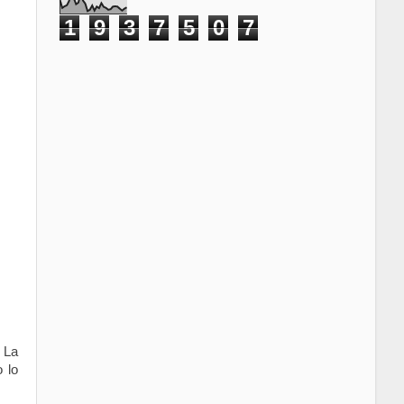
1
9
3
7
5
0
7
 La
 lo