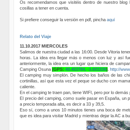
Os recomendamos que visitéis dentro de nuestro blog 
cosillas a tener en cuenta.
Si prefiere conseguir la versión en pdf, pincha
aquí
Relato del Viaje
11.10.2017 MIERCOLES
Salimos de nuestra ciudad a las 16:00. Desde Vitoria te
horas. La idea era llegar más o menos con luz y así 
anteriormente, la idea era un lugar que hiciera de camp
Camping Osuna
(GPS:
40.453784, -3.603336
)
.
http://ww
El camping muy simplón. De hecho los baños de las chic
cortinillas, así que esta vez el peque se ducho con mam
caliente.
En el camping te traen pan, tiene WIFI, pero por lo demás 
El precio del camping, como suele pasar en España, un p
a precio temporada alta, es decir a 33 y 39,5.
Eso sí, como a unos 10 minutos tienes una boca de metr
que es idea para visitar Madrid y mientras dejar la AC a b