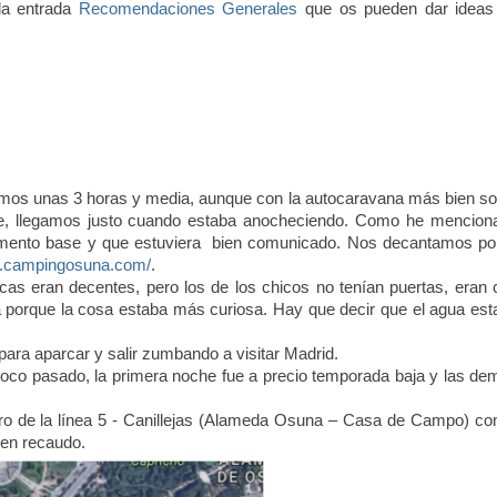
la entrada
Recomendaciones Generales
que os pueden dar ideas
nemos unas 3 horas y media, aunque con la autocaravana más bien so
fue, llegamos justo cuando estaba anocheciendo. Como he mencion
amento base y que estuviera
bien comunicado. Nos decantamos por
w.campingosuna.com/
.
as eran decentes, pero los de los chicos no tenían puertas, eran 
a porque la cosa estaba más curiosa. Hay que decir que el agua est
para aparcar y salir zumbando a visitar Madrid.
oco pasado, la primera noche fue a precio temporada baja y las de
o de la línea 5 - Canillejas (Alameda Osuna – Casa de Campo) con
uen recaudo.