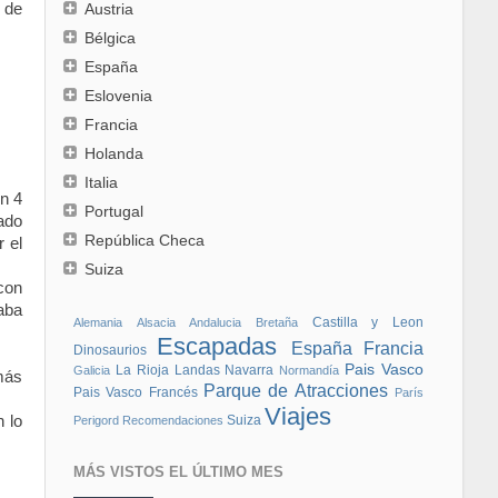
 de
Austria
Bélgica
España
Eslovenia
Francia
Holanda
Italia
n 4
Portugal
ado
República Checa
 el
Suiza
con
aba
Castilla y Leon
Alemania
Alsacia
Andalucia
Bretaña
Escapadas
España
Francia
Dinosaurios
Pais Vasco
La Rioja
Landas
Navarra
Galicia
Normandía
más
Parque de Atracciones
Pais Vasco Francés
París
Viajes
Suiza
 lo
Perigord
Recomendaciones
MÁS VISTOS EL ÚLTIMO MES