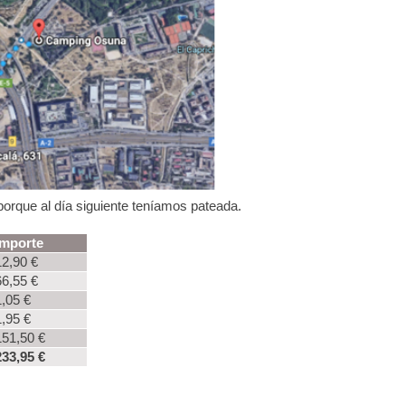
rque al día siguiente teníamos pateada.
Importe
12,90 €
66,55 €
1,05 €
1,95 €
151,50 €
233,95 €