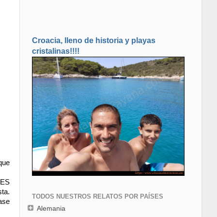
Croacia, lleno de historia y playas
cristalinas!!!!
que
RES
ta.
TODOS NUESTROS RELATOS POR PAÍSES
ase
Alemania