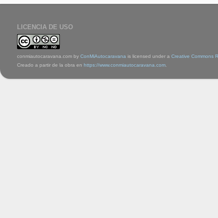
LICENCIA DE USO
conmiautocaravana.com
by
ConMiAutocaravana
is licensed under a
Creative Commons Re
Creado a partir de la obra en
https://www.conmiautocaravana.com
.