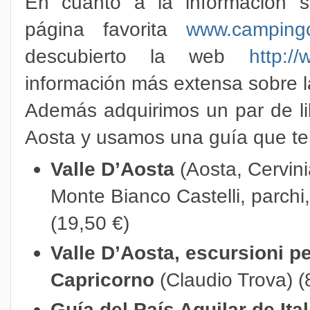
En cuanto a la información 
página favorita
www.campingc
descubierto la web
http://
información más extensa sobre la
Además adquirimos un par de lib
Aosta y usamos una guía que tení
Valle D’Aosta
(Aosta, Cervin
Monte Bianco Castelli, parchi,
(19,50 €)
Valle D’Aosta, escursioni per
Capricorno
(Claudio Trova) (
Guía del País Aguilar de Ital