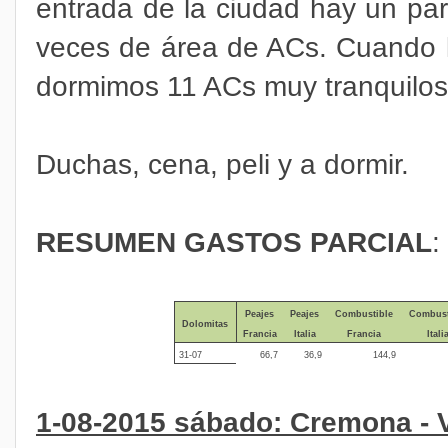
entrada de la ciudad hay un pa
veces de área de ACs. Cuando l
dormimos 11 ACs muy tranquilos
Duchas, cena, peli y a dormir.
RESUMEN GASTOS PARCIAL
:
Peajes
Peajes
Combustible
Combust
Dolomitas
Francia
Italia
Francia
Itali
31-07
66,7
36,9
144,9
1-08-2015 sábado: Cremona - 