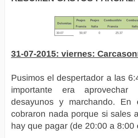
Peajes
Peajes
Combustible
Combust
Dolomitas
Francia
Italia
Francia
Itali
30-07
50,97
0
25,37
31-07-2015: viernes: Carcaso
Pusimos el despertador a las 6:4
importante era aprovechar 
desayunos y marchando. En
cobraron nada porque si sales 
hay que pagar (de 20:00 a 8:00 e